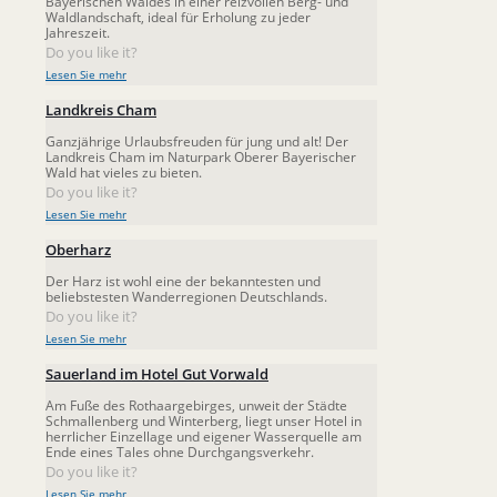
Bayerischen Waldes in einer reizvollen Berg- und
Waldlandschaft, ideal für Erholung zu jeder
Jahreszeit.
Do you like it?
Lesen Sie mehr
Landkreis Cham
Ganzjährige Urlaubsfreuden für jung und alt! Der
Landkreis Cham im Naturpark Oberer Bayerischer
Wald hat vieles zu bieten.
Do you like it?
Lesen Sie mehr
Oberharz
Der Harz ist wohl eine der bekanntesten und
beliebstesten Wanderregionen Deutschlands.
Do you like it?
Lesen Sie mehr
Sauerland im Hotel Gut Vorwald
Am Fuße des Rothaargebirges, unweit der Städte
Schmallenberg und Winterberg, liegt unser Hotel in
herrlicher Einzellage und eigener Wasserquelle am
Ende eines Tales ohne Durchgangsverkehr.
Do you like it?
Lesen Sie mehr