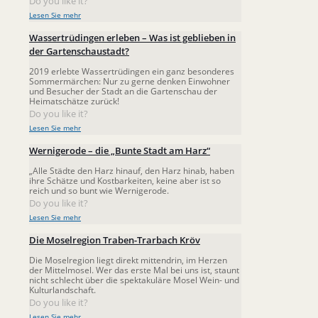
Do you like it?
Lesen Sie mehr
Wassertrüdingen erleben – Was ist geblieben in
der Gartenschaustadt?
2019 erlebte Wassertrüdingen ein ganz besonderes
Sommermärchen: Nur zu gerne denken Einwohner
und Besucher der Stadt an die Gartenschau der
Heimatschätze zurück!
Do you like it?
Lesen Sie mehr
Wernigerode – die „Bunte Stadt am Harz“
„Alle Städte den Harz hinauf, den Harz hinab, haben
ihre Schätze und Kostbarkeiten, keine aber ist so
reich und so bunt wie Wernigerode.
Do you like it?
Lesen Sie mehr
Die Moselregion Traben-Trarbach Kröv
Die Moselregion liegt direkt mittendrin, im Herzen
der Mittelmosel. Wer das erste Mal bei uns ist, staunt
nicht schlecht über die spektakuläre Mosel Wein- und
Kulturlandschaft.
Do you like it?
Lesen Sie mehr