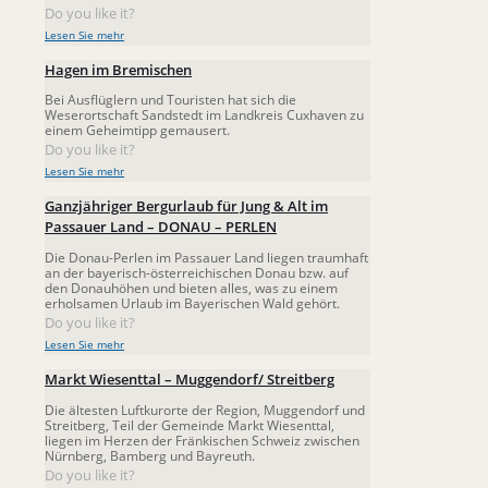
Do you like it?
Lesen Sie mehr
Hagen im Bremischen
Bei Ausflüglern und Touristen hat sich die
Weserortschaft Sandstedt im Landkreis Cuxhaven zu
einem Geheimtipp gemausert.
Do you like it?
Lesen Sie mehr
Ganzjähriger Bergurlaub für Jung & Alt im
Passauer Land – DONAU – PERLEN
Die Donau-Perlen im Passauer Land liegen traumhaft
an der bayerisch-österreichischen Donau bzw. auf
den Donauhöhen und bieten alles, was zu einem
erholsamen Urlaub im Bayerischen Wald gehört.
Do you like it?
Lesen Sie mehr
Markt Wiesenttal – Muggendorf/ Streitberg
Die ältesten Luftkurorte der Region, Muggendorf und
Streitberg, Teil der Gemeinde Markt Wiesenttal,
liegen im Herzen der Fränkischen Schweiz zwischen
Nürnberg, Bamberg und Bayreuth.
Do you like it?