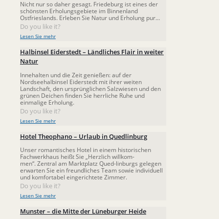
Nicht nur so daher gesagt. Friedeburg ist eines der
schönsten Erholungsgebiete im Binnenland
Ostfrieslands. Erleben Sie Natur und Erholung pur…
Do you like it?
Lesen Sie mehr
Halbinsel Eiderstedt – Ländliches Flair in weiter
Natur
Innehalten und die Zeit genießen: auf der
Nordseehalbinsel Eiderstedt mit ihrer weiten
Landschaft, den ursprünglichen Salzwiesen und den
grünen Deichen finden Sie herrliche Ruhe und
einmalige Erholung.
Do you like it?
Lesen Sie mehr
Hotel Theophano – Urlaub in Quedlinburg
Unser romantisches Ho­tel in einem histori­schen
Fachwerkhaus heißt Sie „Herzlich willkom­
men“. Zentral am Marktplatz Qued-linburgs gelegen
erwarten Sie ein freundliches Team sowie individuell
und komfortabel eingerichtete Zimmer.
Do you like it?
Lesen Sie mehr
Munster – die Mitte der Lüneburger Heide