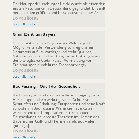
Der Naturpark Lüneburger Heide wurde als einer der
ersten Naturparke in Deutschland gegründet. Er zählt
heute zu den größten und bekanntesten seiner Art.
Do you like it?
Lesen Sie mehr
GranitZentrum Bayern
Das Granitzentrum Bayerischer Wald zeigt die
Möglichkeiten der Verwendung von regionalem
Naturstein auf. Im Vordergrund steht Qualität,
Ästhetik, sichere und wartungsarme Nutzung sowie
der ökologische Gedanke zur Vermeidung von
Treibhausgas durch kurze Transportwege.
Do you like it?
Lesen Sie mehr
Bad Füssing – Quell der Gesundheit
Bad Füssing – Es ist das beste Rezept gegen graue
Herbsttage und ein wirkungsvoller Schutz vor
Schnupfen und Erkältung: Entspannen und neue Kraft
schöpfen in Bad Füssing. Wenn die Tage kürzer
werden und die Temperaturen sinken haben
Deutschlands beliebteste Thermen im Herzen des
Bayerischen Golf- und Thermenlands aus vielen
guten
[…]
Do you like it?
Lesen Sie mehr