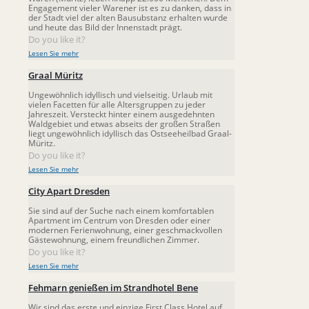
Engagement vieler Warener ist es zu danken, dass in
der Stadt viel der alten Bausubstanz erhalten wurde
und heute das Bild der Innenstadt prägt.
Do you like it?
Lesen Sie mehr
Graal Müritz
Ungewöhnlich idyllisch und vielseitig. Urlaub mit
vielen Facetten für alle Altersgruppen zu jeder
Jahreszeit. Versteckt hinter einem ausgedehnten
Waldgebiet und etwas abseits der großen Straßen
liegt ungewöhnlich idyllisch das Ostseeheilbad Graal-
Müritz.
Do you like it?
Lesen Sie mehr
City Apart Dresden
Sie sind auf der Suche nach einem komfortablen
Apartment im Centrum von Dresden oder einer
modernen Ferienwohnung, einer geschmackvollen
Gästewohnung, einem freundlichen Zimmer.
Do you like it?
Lesen Sie mehr
Fehmarn genießen im Strandhotel Bene
Wir sind das erste und einzige First Class Hotel auf