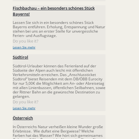
Fischbachau – ein besonders schönes Stück
Bayerns!
Lassen Sie sich in ein besonders schönes Stück
Bayerns entführen. Erholung, Entspannung und Natur
stehen bei uns an erster Stelle für unvergessliche
Ferien- und Ausflugstage.
Do you like it?
Lesen Sie mehr
Südtirol
Südtirol-Urlauber können das Ferienland auf der
Südseite der Alpen auch leicht mit öffentlichen
Verkehrsmitteln erreichen. Das „Anschlussticket
Südtirol“ bietet Reisenden mit dem DB/ÖBB Eurocity
für nur 5,00€ die Möglichkeit am An- oder Abreisetag
mit allen Linienbussen, öffentlichen Seilbahnen, sowie
der Rittner Bahn an die gewünschte Destination zu
gelangen.
Do you like it?
Lesen Sie mehr
Österreich
In Österreichs Natur verheißen kleine Wunder große
Erlebnisse. Wie duftet eine Bergwiese? Welche
Farben hat das Wasser? Wie hört sich gemeinsames