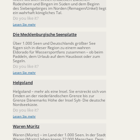
Rüdesheim und Bingen im Süden und dem Beginn
des Siebengebirges im Norden (Remagen/Unkel) liegt
ein wahrhaft königliches Tal.
Do you like it?
Lesen Sie mehr
Die Mecklenburgische Seenplatte
Über 1.000 Seen und Deutschlands größter See
fügen sich in dieser Region zu einem wahren
Eldorado für Wassersportfans zusammen – ob beim
Paddeln, dem Urlaub auf dem Hausboot oder zum
Segeln.
Do you like it?
Lesen Sie mehr
Helgoland
Helgoland – mehr als eine Insel. Sie erstreckt sich von
Emden an der niederländischen Grenze bis zur
Grenze Dänemarks Höhe der Insel Sylt- Die deutsche
Nordseeküste.
Do you like it?
Lesen Sie mehr
Waren Müritz
Waren (Müritz) – im Land der 1.000 Seen. In der Stadt
Waren (Müritz) leben knapp 22.000 Menschen. Dem