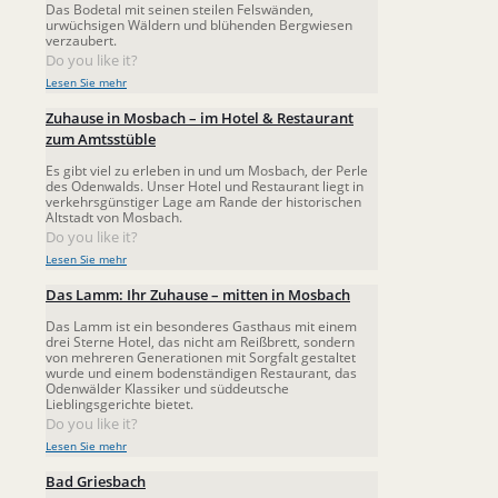
Das Bodetal mit seinen steilen Felswänden,
urwüchsigen Wäldern und blühenden Bergwiesen
verzaubert.
Do you like it?
Lesen Sie mehr
Zuhause in Mosbach – im Hotel & Restaurant
zum Amtsstüble
Es gibt viel zu erleben in und um Mosbach, der Perle
des Odenwalds. Unser Hotel und Restaurant liegt in
verkehrsgünstiger Lage am Rande der historischen
Altstadt von Mosbach.
Do you like it?
Lesen Sie mehr
Das Lamm: Ihr Zuhause – mitten in Mosbach
Das Lamm ist ein besonderes Gasthaus mit einem
drei Sterne Hotel, das nicht am Reißbrett, sondern
von mehreren Generationen mit Sorgfalt gestaltet
wurde und einem bodenständigen Restaurant, das
Odenwälder Klassiker und süddeutsche
Lieblingsgerichte bietet.
Do you like it?
Lesen Sie mehr
Bad Griesbach