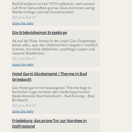
Bad Griesbach ist seit 1973 Luftkurort, weil unsere
Luft Ihrer Gesundheit gut tut. Dazu kommen wenig
Niederschläge und viel Sonnenschein.
Do you like it?
Lesen Sie mehr
Die Erlebnisheimat Erzgebirge
Ab auf die Piste, hinein in die Loipe! Das Erzgebirge
bietet alles, was das Skifahrerherz begehrt: reichlich
Schnee, herrliche Abfahrten, unzählige Loipen und
rasante Bobfahrten.
Do you like it?
Lesen Sie mehr
Hotel Garni Glockenspiel / Therme in Bad
Griesbach!
Das Hotel garni mit hauseigener Therme liegt in
herrlicher Lage inmitten des niederbayerischen
Bäderdreiecks Bad Griesbach – Bad Füssing – Bad
Birnbach!
Do you like it?
Lesen Sie mehr
Friedeburg- das grüne Tor zur Nordsee in
Ostfriesland