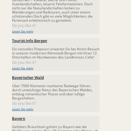
Auenlandschaften, bizarre Felsformationen. Doch
nicht nur die Naturlandschaften locken zu
Wanderungen und Radtouren, auch unter einem
schützenden Dach gibt es viele Möglichkeiten, die
Ferienzeit erlebnisreich zu gestalten.
Do you like it?
Lesen Sie mehr
Tourist-Info Bergen
Ein reizvolles Potpourri erwartet Sie bei Ihrem Besuch
in unserer modernen Kleinstadt Bergen mit ihren 12
Ortschaften im Nordwesten des Landkreises Celle!
Do you like it?
Lesen Sie mehr
Bayerischer Wald
Über 7000 Kilometer markierte Radwege führen
durch urwüchsige Natur des Bayerischen Waldes,
entlang romantischer Flüsse und über luftige
Bergeshöhen.
Do you like it?
Lesen Sie mehr
Bayern
Gelebtes Brauchtum gehört zu Bayern wie die
Weißwurst und das Bier. Ob Sommer oder Winter, ob