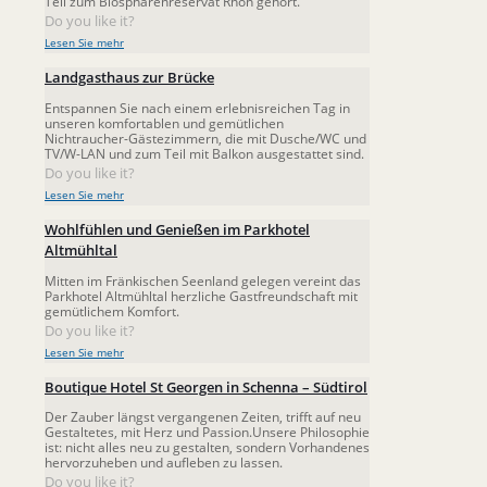
Teil zum Biosphärenreservat Rhön gehört.
Do you like it?
Lesen Sie mehr
Landgasthaus zur Brücke
Entspannen Sie nach einem erlebnisreichen Tag in
unseren komfortablen und gemütlichen
Nichtraucher-Gästezimmern, die mit Dusche/WC und
TV/W-LAN und zum Teil mit Balkon ausgestattet sind.
Do you like it?
Lesen Sie mehr
Wohlfühlen und Genießen im Parkhotel
Altmühltal
Mitten im Fränkischen Seenland gelegen vereint das
Parkhotel Altmühltal herzliche Gastfreundschaft mit
gemütlichem Komfort.
Do you like it?
Lesen Sie mehr
Boutique Hotel St Georgen in Schenna – Südtirol
Der Zauber längst vergangenen Zeiten, trifft auf neu
Gestaltetes, mit Herz und Passion.Unsere Philosophie
ist: nicht alles neu zu gestalten, sondern Vorhandenes
hervorzuheben und aufleben zu lassen.
Do you like it?