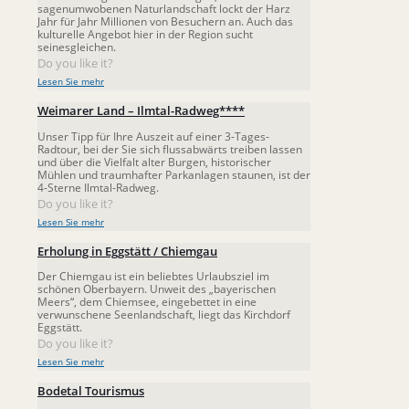
sagenumwobenen Naturlandschaft lockt der Harz
Jahr für Jahr Millionen von Besuchern an. Auch das
kulturelle Angebot hier in der Region sucht
seinesgleichen.
Do you like it?
Lesen Sie mehr
Weimarer Land – Ilmtal-Radweg****
Unser Tipp für Ihre Auszeit auf einer 3-Tages-
Radtour, bei der Sie sich flussabwärts treiben lassen
und über die Vielfalt alter Burgen, historischer
Mühlen und traumhafter Parkanlagen staunen, ist der
4-Sterne Ilmtal-Radweg.
Do you like it?
Lesen Sie mehr
Erholung in Eggstätt / Chiemgau
Der Chiemgau ist ein beliebtes Urlaubsziel im
schönen Oberbayern. Unweit des „bayerischen
Meers“, dem Chiemsee, eingebettet in eine
verwunschene Seenlandschaft, liegt das Kirchdorf
Eggstätt.
Do you like it?
Lesen Sie mehr
Bodetal Tourismus