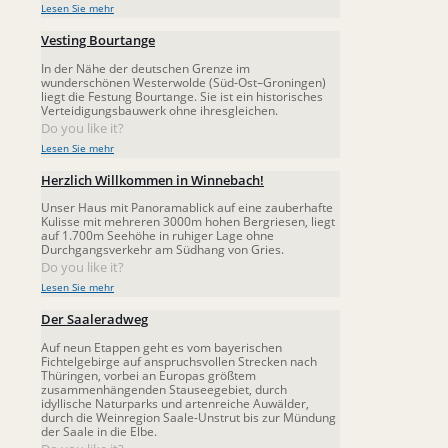
Lesen Sie mehr
Vesting Bourtange
In der Nähe der deutschen Grenze im
wunderschönen Westerwolde (Süd-Ost–Groningen)
liegt die Festung Bourtange. Sie ist ein historisches
Verteidigungsbauwerk ohne ihresgleichen.
Do you like it?
Lesen Sie mehr
Herzlich Willkommen in Winnebach!
Unser Haus mit Panoramablick auf eine zauberhafte
Kulisse mit mehreren 3000m hohen Bergriesen, liegt
auf 1.700m Seehöhe in ruhiger Lage ohne
Durchgangsverkehr am Südhang von Gries.
Do you like it?
Lesen Sie mehr
Der Saaleradweg
Auf neun Etappen geht es vom bayerischen
Fichtelgebirge auf anspruchsvollen Strecken nach
Thüringen, vorbei an Europas größtem
zusammenhängenden Stauseegebiet, durch
idyllische Naturparks und artenreiche Auwälder,
durch die Weinregion Saale-Unstrut bis zur Mündung
der Saale in die Elbe.