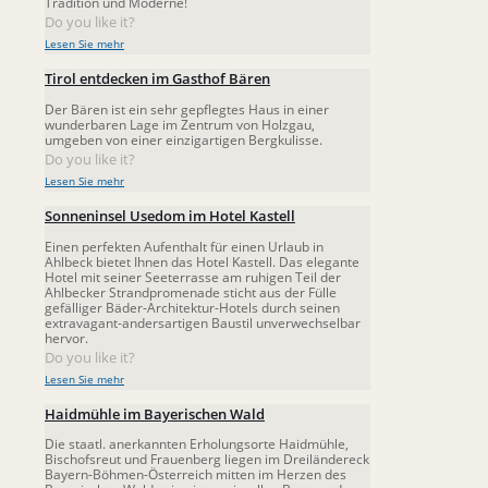
Tradition und Moderne!
Do you like it?
Lesen Sie mehr
Tirol entdecken im Gasthof Bären
Der Bären ist ein sehr gepflegtes Haus in einer
wunderbaren Lage im Zentrum von Holzgau,
umgeben von einer einzigartigen Bergkulisse.
Do you like it?
Lesen Sie mehr
Sonneninsel Usedom im Hotel Kastell
Einen perfekten Aufenthalt für einen Urlaub in
Ahlbeck bietet Ihnen das Hotel Kastell. Das elegante
Hotel mit seiner Seeterrasse am ruhigen Teil der
Ahlbecker Strandpromenade sticht aus der Fülle
gefälliger Bäder-Architektur-Hotels durch seinen
extravagant-andersartigen Baustil unverwechselbar
hervor.
Do you like it?
Lesen Sie mehr
Haidmühle im Bayerischen Wald
Die staatl. anerkannten Erholungsorte Haidmühle,
Bischofsreut und Frauenberg liegen im Dreiländereck
Bayern-Böhmen-Österreich mitten im Herzen des