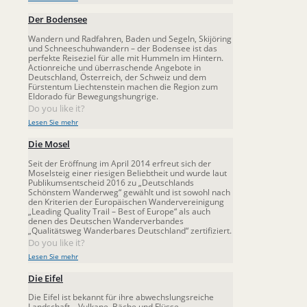
Der Bodensee
Wandern und Radfahren, Baden und Segeln, Skijöring
und Schneeschuhwandern – der Bodensee ist das
perfekte Reiseziel für alle mit Hummeln im Hintern.
Actionreiche und überraschende Angebote in
Deutschland, Österreich, der Schweiz und dem
Fürstentum Liechtenstein machen die Region zum
Eldorado für Bewegungshungrige.
Do you like it?
Lesen Sie mehr
Die Mosel
Seit der Eröffnung im April 2014 erfreut sich der
Moselsteig einer riesigen Beliebtheit und wurde laut
Publikumsentscheid 2016 zu „Deutschlands
Schönstem Wanderweg“ gewählt und ist sowohl nach
den Kriterien der Europäischen Wandervereinigung
„Leading Quality Trail – Best of Europe“ als auch
denen des Deutschen Wanderverbandes
„Qualitätsweg Wanderbares Deutschland“ zertifiziert.
Do you like it?
Lesen Sie mehr
Die Eifel
Die Eifel ist bekannt für ihre abwechslungsreiche
Landschaft – Vulkane, Bäche und Flüsse,