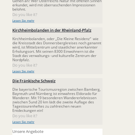
Gehen an? Wer Österreichs Natur mit offenen Sinnen
erkundet, wird mit überraschenden Impressionen
belohnt.
Do you like it?
Lesen Sie mehr
Kirchheimbolanden in der Rheinland-Pfalz
Kirchheimbolanden, oder „Die Kleine Residenz“ wie
die Kreisstadt des Donnersbergkreises noch genannt
wird, ist Mittelzentrum und staatlicher anerkannter
Erholungsort. Mit seinen 8300 Einwohnern ist die
Stadt das verwaltungs- und kulturelle Zentrum der
Nordpfalz.
Do you like it?
Lesen Sie mehr
Die Fränkische Schweiz
Die bayerische Tourismusregion zwischen Bamberg,
Bayreuth und Nürnberg ist einwahres Eldorado für
Wanderer. Mit 19 besonderen Wandererlebnissen
zwischen 5und 20 km lädt die zweite Auflage des
Tagestourenheftes zu zahlreichen neuen
Entdeckungen ein!
Do you like it?
Lesen Sie mehr
Unsere Angebote