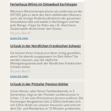
Ferienhaus Wilms im Ostseebad Karlshagen
Wärmere Wassertemperaturen als anderswo an der
OSTSEE gibt es dank des flach abfallenden Wassers
auch, die einzige Kinderkurdirektorin der gesamten
Ostseeküste lebt und waltet in Karlshagen und hat
jede Menge »Tipps für Kids« wie z.B. »Karlchens
Zauberwald« direkt hinter den Dünen.
Do you like it?
Lesen Sie mehr
Urlaub in der Nördlichen Fränkischen Schweiz
Sie können Ihren Urlaub erst dann richtig genießen,
wenn Sie abends ausgepowert ins Bett fallen? Sie
werden staunen, was die idyllische
Mittelgebirgslandschaft der Nördlichen Fränkischen
Schweiz bietet.
Do you like it?
Lesen Sie mehr
Urlaub in der Pitztaler Pension Köhler
Unser kleiner, aber feiner Familienbetrieb, in 3.
Generation, liegt an der Pitztaler Landesstrasse in
Schön, 1,5 km vom Ortszentrum Jerzens entfernt. Die
Hochzeiger Bergbahnen (bis 2.500m) befinden sich
mit 3,5km direkt vor unserer Haustüre und sind mit
dem Ski- und Wanderbus in 10 Minuten problemlos