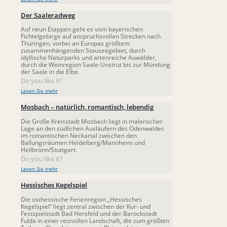
Der Saaleradweg
Auf neun Etappen geht es vom bayerischen
Fichtelgebirge auf anspruchsvollen Strecken nach
Thüringen, vorbei an Europas größtem
zusammenhängenden Stauseegebiet, durch
idyllische Naturparks und artenreiche Auwälder,
durch die Weinregion Saale-Unstrut bis zur Mündung
der Saale in die Elbe.
Do you like it?
Lesen Sie mehr
Mosbach – natürlich, romantisch, lebendig
Die Große Kreisstadt Mosbach liegt in malerischer
Lage an den südlichen Ausläufern des Odenwaldes
im romantischen Neckartal zwischen den
Ballungsräumen Heidelberg/Mannheim und
Heilbronn/Stuttgart.
Do you like it?
Lesen Sie mehr
Hessisches Kegelspiel
Die osthessische Ferienregion „Hessisches
Kegelspiel“ liegt zentral zwischen der Kur- und
Festspielstadt Bad Hersfeld und der Barockstadt
Fulda in einer reizvollen Landschaft, die zum größten