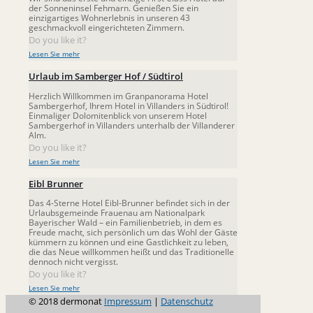
der Sonneninsel Fehmarn. Genießen Sie ein
einzigartiges Wohnerlebnis in unseren 43
geschmackvoll eingerichteten Zimmern.
Do you like it?
Lesen Sie mehr
Urlaub im Samberger Hof / Südtirol
Herzlich Willkommen im Granpanorama Hotel
Sambergerhof, Ihrem Hotel in Villanders in Südtirol!
Einmaliger Dolomitenblick von unserem Hotel
Sambergerhof in Villanders unterhalb der Villanderer
Alm.
Do you like it?
Lesen Sie mehr
Eibl Brunner
Das 4-Sterne Hotel Eibl-Brunner befindet sich in der
Urlaubsgemeinde Frauenau am Nationalpark
Bayerischer Wald – ein Familienbetrieb, in dem es
Freude macht, sich persönlich um das Wohl der Gäste
kümmern zu können und eine Gastlichkeit zu leben,
die das Neue willkommen heißt und das Traditionelle
dennoch nicht vergisst.
Do you like it?
Lesen Sie mehr
© 2018 dermonat
Impressum
|
Datenschutz