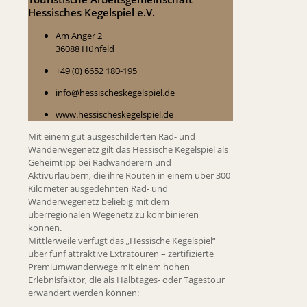
Hessisches Kegelspiel e.V.
Am Anger 2
36088 Hünfeld
+49 (0) 6652 180-195
info@hessischeskegelspiel.de
www.hessischeskegelspiel.de
Mit einem gut ausgeschilderten Rad- und
Wanderwegenetz gilt das Hessische Kegelspiel als
Geheimtipp bei Radwanderern und
Aktivurlaubern, die ihre Routen in einem über 300
Kilometer ausgedehnten Rad- und
Wanderwegenetz beliebig mit dem
überregionalen Wegenetz zu kombinieren
können.
Mittlerweile verfügt das „Hessische Kegelspiel“
über fünf attraktive Extratouren – zertifizierte
Premiumwanderwege mit einem hohen
Erlebnisfaktor, die als Halbtages- oder Tagestour
erwandert werden können: