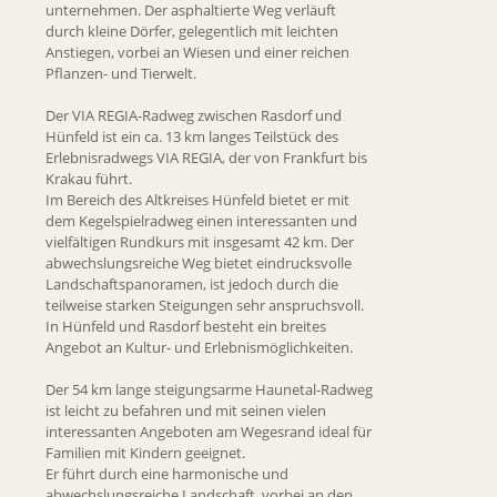
unternehmen. Der asphaltierte Weg verläuft
durch kleine Dörfer, gelegentlich mit leichten
Anstiegen, vorbei an Wiesen und einer reichen
Pflanzen- und Tierwelt.
Der VIA REGIA-Radweg zwischen Rasdorf und
Hünfeld ist ein ca. 13 km langes Teilstück des
Erlebnisradwegs VIA REGIA, der von Frankfurt bis
Krakau führt.
Im Bereich des Altkreises Hünfeld bietet er mit
dem Kegelspielradweg einen interessanten und
vielfältigen Rundkurs mit insgesamt 42 km. Der
abwechslungsreiche Weg bietet eindrucksvolle
Landschaftspanoramen, ist jedoch durch die
teilweise starken Steigungen sehr anspruchsvoll.
In Hünfeld und Rasdorf besteht ein breites
Angebot an Kultur- und Erlebnismöglichkeiten.
Der 54 km lange steigungsarme Haunetal-Radweg
ist leicht zu befahren und mit seinen vielen
interessanten Angeboten am Wegesrand ideal für
Familien mit Kindern geeignet.
Er führt durch eine harmonische und
abwechslungsreiche Landschaft, vorbei an den