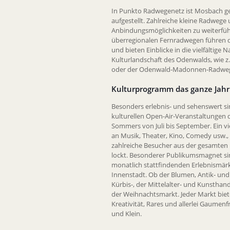
In Punkto Radwegenetz ist Mosbach g
aufgestellt. Zahlreiche kleine Radwege
Anbindungsmöglichkeiten zu weiterfü
überregionalen Fernradwegen führen
und bieten Einblicke in die vielfältige 
Kulturlandschaft des Odenwalds, wie z.
oder der Odenwald-Madonnen-Radwe
Kulturprogramm das ganze Jahr
Besonders erlebnis- und sehenswert sin
kulturellen Open-Air-Veranstaltungen
Sommers von Juli bis September. Ein vi
an Musik, Theater, Kino, Comedy usw., 
zahlreiche Besucher aus der gesamten 
lockt. Besonderer Publikumsmagnet sin
monatlich stattfindenden Erlebnismärk
Innenstadt. Ob der Blumen, Antik- und
Kürbis-, der Mittelalter- und Kunstha
der Weihnachtsmarkt. Jeder Markt biet
Kreativität, Rares und allerlei Gaumen
und Klein.