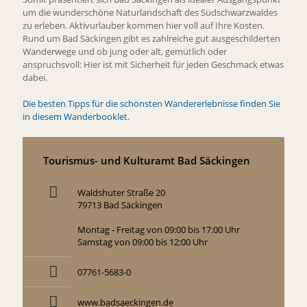
um die wunderschöne Naturlandschaft des Südschwarzwaldes
zu erleben. Aktivurlauber kommen hier voll auf Ihre Kosten.
Rund um Bad Säckingen gibt es zahlreiche gut ausgeschilderten
Wanderwege und ob jung oder alt, gemütlich oder
anspruchsvoll: Hier ist mit Sicherheit für jeden Geschmack etwas
dabei.
Die besten Tipps für die schönsten Wandererlebnisse finden Sie
in diesem Wanderbooklet.
Tourismus- und Kulturamt Bad Säckingen
Waldshuter Straße 20
79713 Bad Säckingen
Montag - Freitag von 09:00 bis 17:00 Uhr
Samstag von 09:00 bis 12:00 Uhr
07761-5683-0
www.badsaeckingen.de