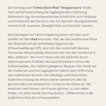
Den Einstieg zum
Trimm-Dich-Pfad "Vitaparcours"
findet
man rechterhand entlang der Eggbergstraße in Richtung
Rickenbach-Egg. Ein entsprechendes Schild führt zum Parkplatz
und Startpunkt des Parcours, der mit diversen Übungsstationen
sowohl Kraft, Ausdauer, Beweglichkeit und Geschick trainiert.
Bad Säckingen und seine Umgebung lassen sich aber auch
perfekt mit dem
Rad
erkunden. Hier, wo das mediterrane Klima
des Rheintals auf die zerklüfteten Regionen der
Schwarzwaldberge trifft, lässt sich die Landschaft ideal per
Tourenrad, Mountainbike, Rennrad oder mit dem modernen E-
Bike „erfahren“. Wer hoch hinaus will, der erklimmt durch
wildromantische Flußtäler die aussichtsreichen Höhen des
Schwarzwaldes, den idyllisch gelegenen Bergsee oder testet auf
der modernen und frei zugänglichen Sabine Spitz MTB-Arena
sein radlerisches Können. Die Uferwege und historischen
Städtchen entlang des Rheins bieten wiederrum alles für
genussvolles und entspanntes Cruisen in der Ebene an. Tief
einatmen, weit blicken, sich Pausen gönnen, zu sich selbst
finden, um dann wieder durchzustarten – Willkommen in der
südlichsten Ecke des Schwarzwaldes!