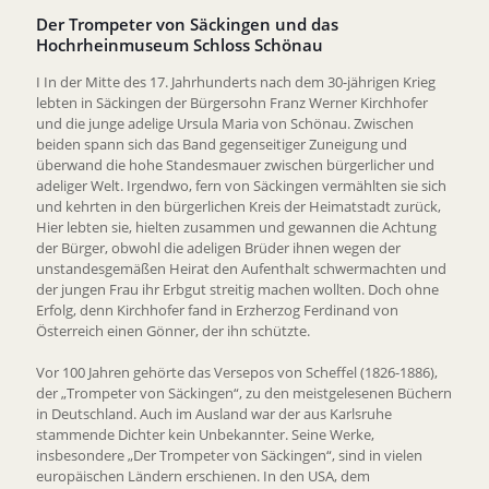
Der Trompeter von Säckingen und das
Hochrheinmuseum Schloss Schönau
I In der Mitte des 17. Jahrhunderts nach dem 30-jährigen Krieg
lebten in Säckingen der Bürgersohn Franz Werner Kirchhofer
und die junge adelige Ursula Maria von Schönau. Zwischen
beiden spann sich das Band gegenseitiger Zuneigung und
überwand die hohe Standesmauer zwischen bürgerlicher und
adeliger Welt. Irgendwo, fern von Säckingen vermählten sie sich
und kehrten in den bürgerlichen Kreis der Heimatstadt zurück,
Hier lebten sie, hielten zusammen und gewannen die Achtung
der Bürger, obwohl die adeligen Brüder ihnen wegen der
unstandesgemäßen Heirat den Aufenthalt schwermachten und
der jungen Frau ihr Erbgut streitig machen wollten. Doch ohne
Erfolg, denn Kirchhofer fand in Erzherzog Ferdinand von
Österreich einen Gönner, der ihn schützte.
Vor 100 Jahren gehörte das Versepos von Scheffel (1826-1886),
der „Trompeter von Säckingen“, zu den meistgelesenen Büchern
in Deutschland. Auch im Ausland war der aus Karlsruhe
stammende Dichter kein Unbekannter. Seine Werke,
insbesondere „Der Trompeter von Säckingen“, sind in vielen
europäischen Ländern erschienen. In den USA, dem