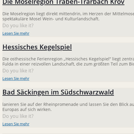
Die Moselregion Traben-Trarbach Kröv
Die Moselregion liegt direkt mittendrin, im Herzen der Mittelmosel
spektakuläre Mosel Wein- und Kulturlandschaft.
Do you like it?
Lesen Sie mehr
Hessisches Kegelspiel
Die osthessische Ferienregion „Hessisches Kegelspiel“ liegt zent
Fulda in einer reizvollen Landschaft, die zum größten Teil zum B
Do you like it?
Lesen Sie mehr
Bad Säckingen im Südschwarzwald
lanieren Sie auf der Rheinpromenade und lassen Sie den Blick au
Europas auf sich wirken.
Do you like it?
Lesen Sie mehr