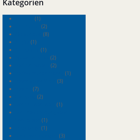
Kategorien
★ ★ ★
(1)
★ ★ ★ ★
(2)
Aktivurlaub
(8)
Allgäu
(1)
Altmühltal
(1)
Appartements
(2)
Bad Griesbach
(2)
Baden-Württemberg
(1)
Bayerischer Wald
(3)
Bayern
(7)
Camping
(2)
Der Schwarzwald
(1)
Die Brandenburgische
Seenplatte
(1)
Erzgebirge
(1)
Ferienwohnungen
(3)