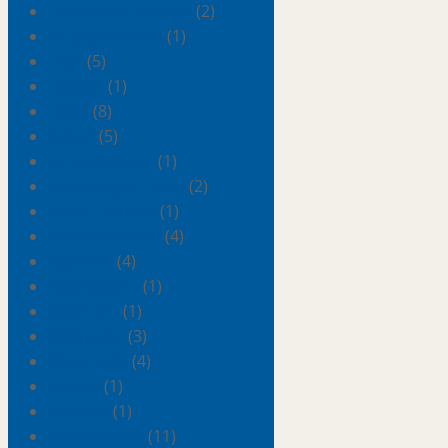
Fränkische Schweiz
(2)
Gruppenreisen
(1)
Harz
(5)
Hessen
(1)
Hotel
(8)
Kultur
(5)
Landgasthaus
(1)
Lüneburger Heide
(2)
Mittel Franken
(1)
Niedersachsen
(4)
Nordsee
(4)
Oberbayern
(1)
Oberharz
(1)
Odenwald
(3)
Österreich
(4)
Ostsee
(1)
Pension
(1)
Radwandern
(11)