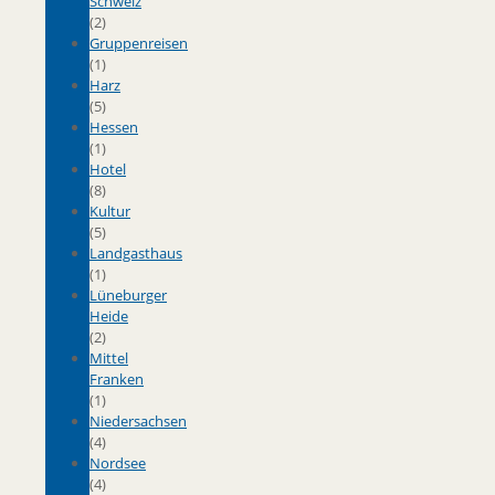
Schweiz
(2)
Gruppenreisen
(1)
Harz
(5)
Hessen
(1)
Hotel
(8)
Kultur
(5)
Landgasthaus
(1)
Lüneburger
Heide
(2)
Mittel
Franken
(1)
Niedersachsen
(4)
Nordsee
(4)