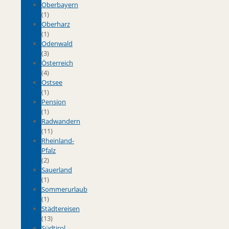
Oberbayern
(1)
Oberharz
(1)
Odenwald
(3)
Österreich
(4)
Ostsee
(1)
Pension
(1)
Radwandern
(11)
Rheinland-
Pfalz
(2)
Sauerland
(1)
Sommerurlaub
(1)
Städtereisen
(13)
Südtirol