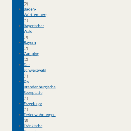
(2)
Baden-
Württemberg
(1)
Bayerischer
Wald
(3)
Bayern
(7)
Camping
(2)
Der
Schwarzwald
(1)
Die
Brandenburgische
Seenplatte
(1)
Erzgebirge
(1)
Ferienwohnungen
(3)
Fränkische