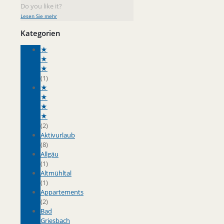
Do you like it?
Lesen Sie mehr
Kategorien
★
★
★
(1)
★
★
★
★
(2)
Aktivurlaub
(8)
Allgäu
(1)
Altmühltal
(1)
Appartements
(2)
Bad
Griesbach