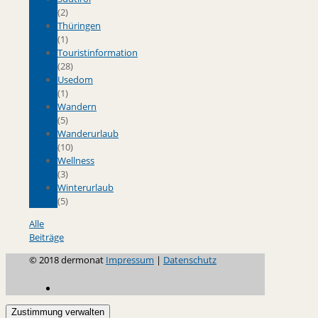
(2)
Thüringen
(1)
Touristinformation
(28)
Usedom
(1)
Wandern
(5)
Wanderurlaub
(10)
Wellness
(3)
Winterurlaub
(5)
Alle
Beiträge
© 2018 dermonat
Impressum
|
Datenschutz
Zustimmung verwalten